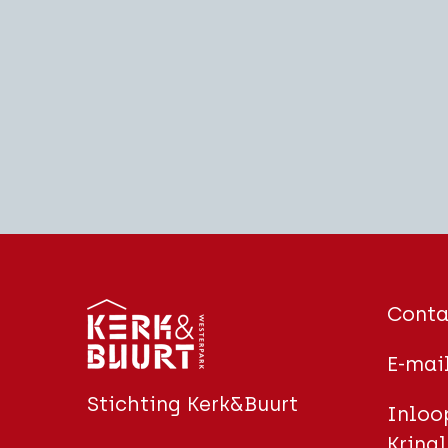
Conta
E-mai
Stichting Kerk&Buurt
Inloop
Kringl