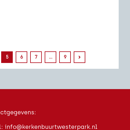
5
6
7
…
9
ctgegevens:
l:
info@kerkenbuurtwesterpark.nl