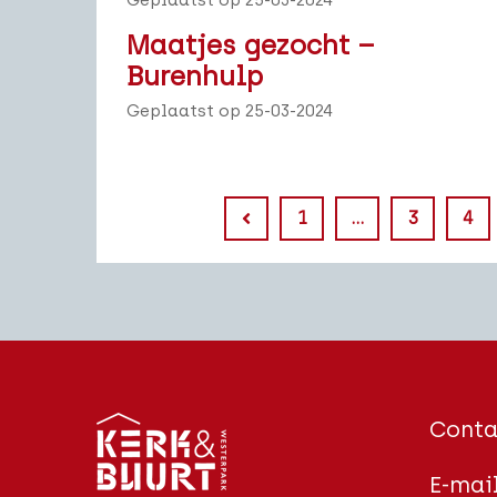
Geplaatst op 25-03-2024
Maatjes gezocht –
Burenhulp
Geplaatst op 25-03-2024
1
…
3
4
Conta
E-mai