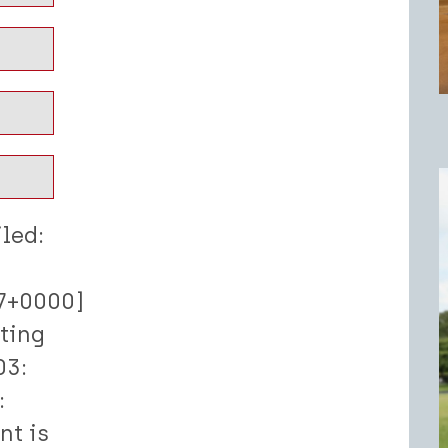
iled:
7+0000]
uting
03:
:
nt is