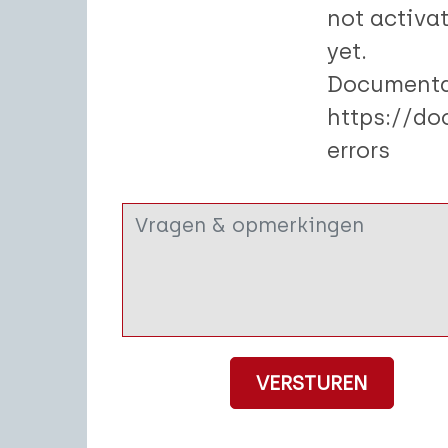
not activa
yet.
Documenta
https://do
errors