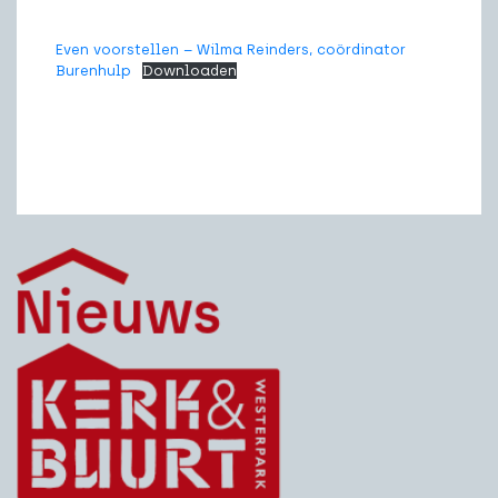
Even voorstellen – Wilma Reinders, coördinator
Burenhulp
Downloaden